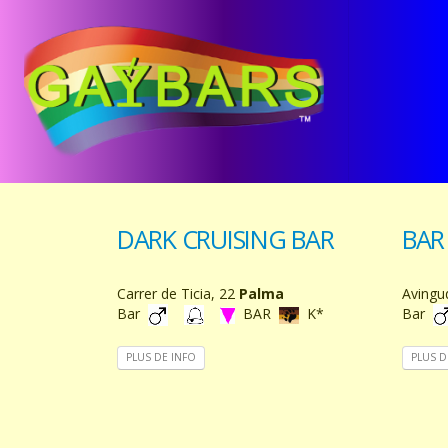
DARK CRUISING BAR
BAR
Carrer de Ticia, 22
Palma
Avingu
Bar
BAR
K*
Bar
PLUS DE INFO
PLUS D