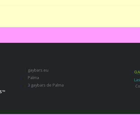
gaybars.eu
Palma
Las
3 gaybars de Palma
Co
S ™