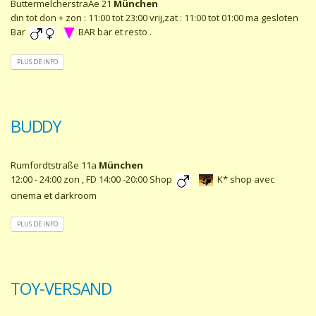
ButtermelcherstraÃe 21
München
din tot don + zon : 11:00 tot 23:00 vrij,zat : 11:00 tot 01:00 ma gesloten
Bar
BAR bar et resto .
PLUS DE INFO
BUDDY
Rumfordtstraße 11a
München
12:00 - 24:00 zon , FD 14:00 -20:00 Shop
K* shop avec
cinema et darkroom
PLUS DE INFO
TOY-VERSAND