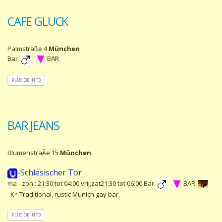
CAFE GLUCK
Palmstraße 4
München
Bar
BAR
PLUS DE INFO
BAR JEANS
BlumenstraÃe 15
München
-Schlesischer Tor
ma - zon : 21:30 tot 04:00 vrij,zat21:30 tot 06:00 Bar
BAR
K* Traditional, rustic Munich gay bar.
PLUS DE INFO