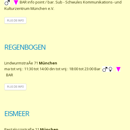
BAR info point / bar. Sub - Schwules Kommunikations- und
Kulturzentrum München e.V.
PLUS DE INFO
REGENBOGEN
LindwurmstraÃe 71
München
ma tot vrij : 11:30 tot 14:00 din tot vrij : 18:00 tot 23:00 Bar
BAR
PLUS DE INFO
EISMEER
Pestalozzistraße 21
München