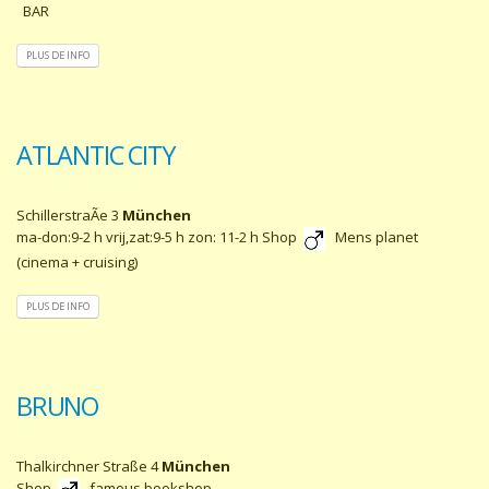
BAR
PLUS DE INFO
ATLANTIC CITY
SchillerstraÃe 3
München
ma-don:9-2 h vrij,zat:9-5 h zon: 11-2 h Shop
Mens planet
(cinema + cruising)
PLUS DE INFO
BRUNO
Thalkirchner Straße 4
München
Shop
famous bookshop