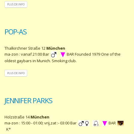
PLUS DE INFO
POP-AS
Thalkirchner Straße 12
München
ma-zon : vanaf 21:00 Bar
BAR Founded 1979 One of the
oldest gaybars in Munich. Smoking club.
PLUS DE INFO
JENNIFER PARKS
Holzstraße 14
München
ma-zon : 15:00 - 01:00; vrij,zat :- 03:00 Bar
BAR
K*