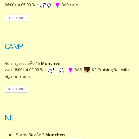
06:00 tot 05:00 Bar
BAR cafe
PLUS DE INFO
CAMP
ReisingerstraÃe 15
München
van 18:00 tot 02.00 Bar
BAR
K* Cruising Bar with
big darkroom
PLUS DE INFO
NIL
Hans-Sachs-StraÃe 2
München