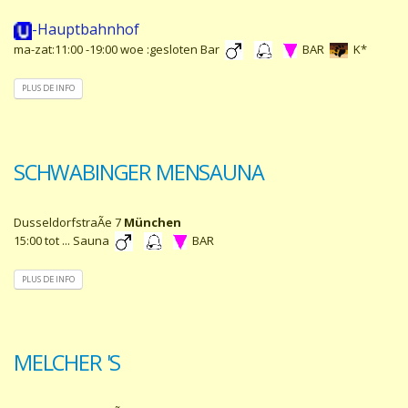
-Hauptbahnhof
ma-zat:11:00 -19:00 woe :gesloten Bar
BAR
K*
PLUS DE INFO
SCHWABINGER MENSAUNA
DusseldorfstraÃe 7
München
15:00 tot ... Sauna
BAR
PLUS DE INFO
MELCHER 'S