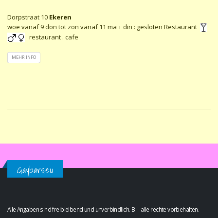
Dorpstraat 10
Ekeren
woe vanaf 9 don tot zon vanaf 11 ma + din : gesloten Restaurant
restaurant . cafe
MEHR INFO
Gaybars.eu
Alle Angaben sind freibleibend und unverbindlich. B alle rechte vorbehalten.